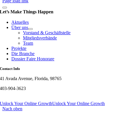
Page load link
Let’s Make Things Happen
Aktuelles
Über uns
Vorstand & Geschäftstelle
Mitgliedsverbände
Team
Projekte
Die Branche
Dossier Faire Honorare
Contact Info
41 Avada Avenue, Florida, 98765
403-904-3623
Unlock Your Online Growth
Unlock Your Online Growth
Nach oben