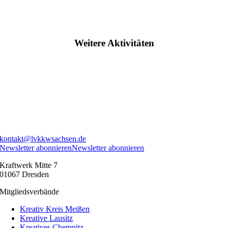
Weitere Aktivitäten
kontakt@lvkkwsachsen.de
Newsletter abonnieren
Newsletter abonnieren
Kraftwerk Mitte 7
01067 Dresden
Mitgliedsverbände
Kreativ Kreis Meißen
Kreative Lausitz
Kreatives Chemnitz