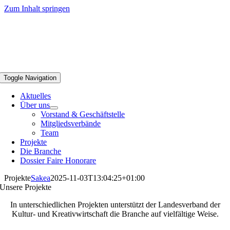
Zum Inhalt springen
Toggle Navigation
Aktuelles
Über uns
Vorstand & Geschäftstelle
Mitgliedsverbände
Team
Projekte
Die Branche
Dossier Faire Honorare
Projekte
Sakea
2025-11-03T13:04:25+01:00
Unsere Projekte
In unterschiedlichen Projekten unterstützt der Landesverband der
Kultur- und Kreativwirtschaft die Branche auf vielfältige Weise.