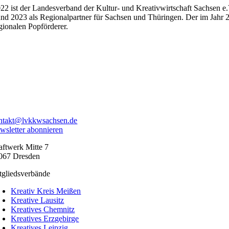
022 ist der Landesverband der Kultur- und Kreativwirtschaft Sachsen 
nd 2023 als Regionalpartner für Sachsen und Thüringen.
Der im Jahr 
gionalen Popförderer.
ntakt@lvkkwsachsen.de
wsletter abonnieren
aftwerk Mitte 7
067 Dresden
tgliedsverbände
Kreativ Kreis Meißen
Kreative Lausitz
Kreatives Chemnitz
Kreatives Erzgebirge
Kreatives Leipzig