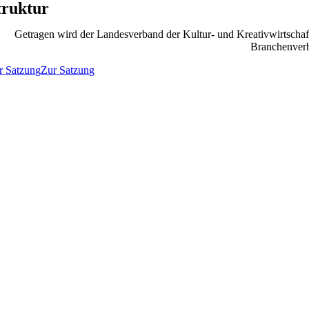
truktur
Getragen wird der Landesverband der Kultur- und Kreativwirtschaft
Branchenverb
r Satzung
Zur Satzung