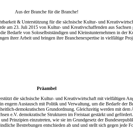
Aus der Branche für die Branche!
chtbarkeit & Unterstützung für die sächsische Kultur- und Kreativwirtsch
rde am 23. Juli 2015 von Kultur- und Kreativschaffenden aus Sachsen 
 die Bedarfe von Soloselbstständigen und Kleinstunternehmen in der Ku
 ihrer Arbeit und bringen ihre Branchenexpertise in vielfältige Proje
–
Präambel
stützt die sächsische Kultur- und Kreativwirtschaft mit vielfältigen A
 in engem Austausch mit Politik und Verwaltung, um die Bedarfe der Br
reiheitlich-demokratischen Grundordnung. Gleichzeitig werden mit dem
hsen e.V. demokratische Strukturen im Freistaat gestärkt und gefördert
e und Prinzipien einzutreten, wie sie im Grundgesetz der Bundesrepubli
feindliche Bestrebungen entschieden ab und und stellt sich gegen jede 