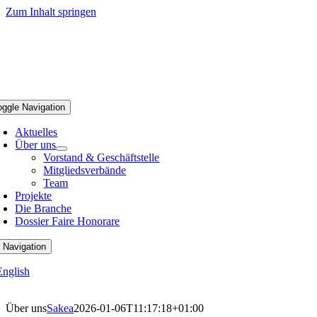
Zum Inhalt springen
oggle Navigation
Aktuelles
Über uns
Vorstand & Geschäftstelle
Mitgliedsverbände
Team
Projekte
Die Branche
Dossier Faire Honorare
 Navigation
English
Über uns
Sakea
2026-01-06T11:17:18+01:00