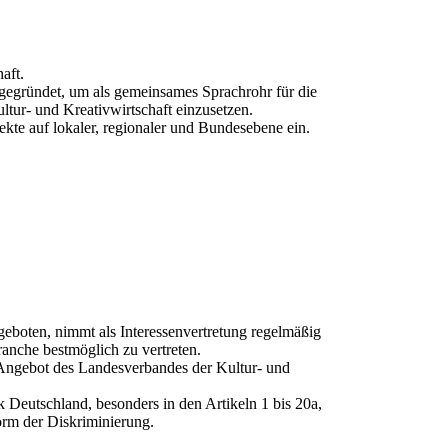
aft.
gegründet, um als gemeinsames Sprachrohr für die
ltur- und Kreativwirtschaft einzusetzen.
kte auf lokaler, regionaler und Bundesebene ein.
ngeboten, nimmt als Interessenvertretung regelmäßig
anche bestmöglich zu vertreten.
 Angebot des Landesverbandes der Kultur- und
.
k Deutschland, besonders in den Artikeln 1 bis 20a,
Form der Diskriminierung.