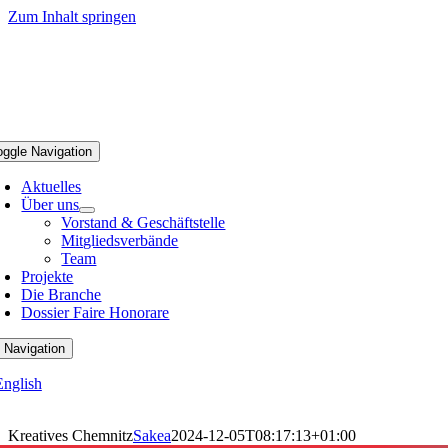
Zum Inhalt springen
oggle Navigation
Aktuelles
Über uns
Vorstand & Geschäftstelle
Mitgliedsverbände
Team
Projekte
Die Branche
Dossier Faire Honorare
 Navigation
English
Kreatives Chemnitz
Sakea
2024-12-05T08:17:13+01:00