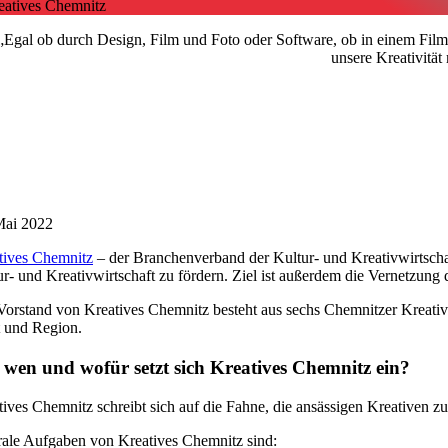
eatives Chemnitz
„Egal ob durch Design, Film und Foto oder Software, ob in einem Film
unsere Kreativitä
Mai 2022
tives Chemnitz
– der Branchenverband der Kultur- und Kreativwirtsc
ur- und Kreativwirtschaft zu fördern. Ziel ist außerdem die Vernetzun
Vorstand von Kreatives Chemnitz besteht aus sechs Chemnitzer Kreati
t und Region.
 wen und wofür setzt sich Kreatives Chemnitz ein?
ives Chemnitz schreibt sich auf die Fahne, die ansässigen Kreativen zu
rale Aufgaben von Kreatives Chemnitz sind: