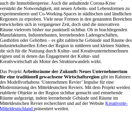
auch die Immobilienpreise. Auch die anhaltende Corona-Krise
verstärkt die Notwendigkeit, mit neuen Arbeits- und Lebensformen zu
experimentieren und Co-Working-Spaces in städtischen und ländlichen
Regionen zu erproben. Viele neue Formen in den genannten Bereichen
entwickelten sich in vergangener Zeit, doch sind die innovativen
Räume vielerorts bisher nur punktuell sichtbar.
Ob in brachliegenden
Manufakturen, Industriebauten, leerstehenden Ladengeschäften,
Gasthöfen oder Gehöften – es gibt zahlreiche Gebäude und Räume des
industriekulturellen Erbes der Region in mittleren und kleinen Städten,
die sich für die Nutzung durch Kultur- und KreativunternehmerInnen
eignen und in denen das Engagement der Kultur- und
Kreativwirtschaft als Motor des Strukturwandels wirkt.
Das Projekt
Arbeitsräume der Zukunft: Neues Unternehmertum
für eine traditionell gewachsene Wirtschaftsregion
gibt im Rahmen
des Modellvorhabens ‘Unternehmen Revier’ Impulse für eine
Modernisierung des Mitteldeutschen Reviers. Mit dem Projekt werden
etablierte Objekte in der Region sichtbar gemacht und entstehende
Räume aufgezeigt, indem leerstehende Gebäude und Räume im
Mitteldeutschen Revier recherchiert und auf der Website
Kreativorte-
Mitteldeutschland
präsentiert werden.