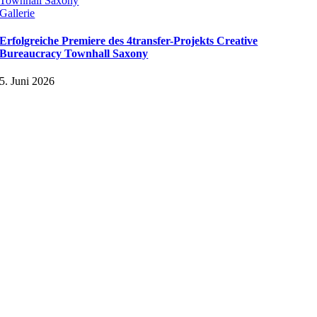
Townhall Saxony
Gallerie
Erfolgreiche Premiere des 4transfer-Projekts Creative
Bureaucracy Townhall Saxony
5. Juni 2026