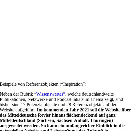
Beispiele von Referenzobjekten (“Inspiration”)
Neben der Rubrik
“Wissenswertes”
, welche deutschlandweite
Publikationen, Netzwerke und Podcastlinks zum Thema zeigt, sind
bisher sind 17 Potenzialobjekte und 28 Referenzobjekte auf der
Website aufgeführt.
Im kommenden Jahr 2021 soll die Website übe
das Mitteldeutsche Revier hinaus flächendeckend auf ganz
Mitteldeutschland (Sachsen, Sachsen-Anhalt, Thüringen)
ausgeweitet werden. So kann ein umfangreicher Einblick in die
potenziellen Arbeits- und Lebensräume der Zukunft in