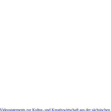
Videostatements zur Kultur- und Kreativwirtschaft aus der sächsischen