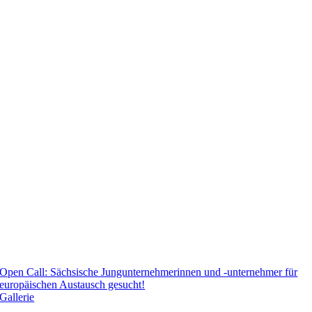
Open Call: Sächsische Jungunternehmerinnen und -unternehmer für
europäischen Austausch gesucht!
Gallerie