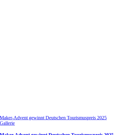
Maker-Advent gewinnt Deutschen Tourismuspreis 2025
Gallerie
Maker-Advent gewinnt Deutschen Tourismuspreis 2025