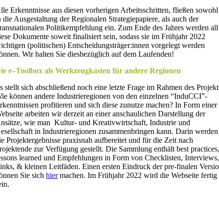
lle Erkenntnisse aus diesen vorherigen Arbeitsschritten, fließen sowohl
n die Ausgestaltung der Regionalen Strategiepapiere, als auch der
ransnationalen Politikempfehlung ein. Zum Ende des Jahres werden all
iese Dokumente soweit finalisiert sein, sodass sie im Frühjahr 2022
ichtigen (politischen) Entscheidungsträger:innen vorgelegt werden
önnen. Wir halten Sie diesbezüglich auf dem Laufenden!
ie e–Toolbox als Werkzeugkasten für andere Regionen
s stellt sich abschließend noch eine letzte Frage im Rahmen des Projekt
ie können andere Industrieregionen von den einzelnen “InduCCI”-
rkenntnissen profitieren und sich diese zunutze machen? In Form einer
ebseite arbeiten wir derzeit an einer anschaulichen Darstellung der
nsätze, wie man
Kultur- und Kreativwirtschaft, Industrie und
esellschaft in Industrieregionen zusammenbringen kann. Darin werden
ie Projektergebnisse praxisnah aufbereitet und für die Zeit nach
rojektende zur Verfügung gestellt. Die Sammlung enthält best practices
essons learned und Empfehlungen in Form von Checklisten, Interviews
inks, & kleinen Leitfäden. Einen ersten Eindruck der pre-finalen Versi
önnen Sie sich
hier
machen. Im Frühjahr 2022 wird die Webseite fertig
ein.