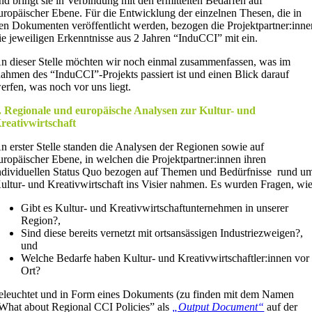
nd bringt sie in Verbindung mit den ermittelten Bedarfen auf
uropäischer Ebene. Für die Entwicklung der einzelnen Thesen, die in
en Dokumenten veröffentlicht werden, bezogen die Projektpartner:inne
ie jeweiligen Erkenntnisse aus 2 Jahren “InduCCI” mit ein.
n dieser Stelle möchten wir noch einmal zusammenfassen, was im
ahmen des “InduCCI”-Projekts passiert ist und einen Blick darauf
erfen, was noch vor uns liegt.
. Regionale und europäische Analysen zur Kultur- und
reativwirtschaft
n erster Stelle standen die Analysen der Regionen sowie auf
uropäischer Ebene, in welchen die Projektpartner:innen ihren
ndividuellen Status Quo bezogen auf Themen und Bedürfnisse rund u
ultur- und Kreativwirtschaft ins Visier nahmen. Es wurden Fragen, wie
Gibt es Kultur- und Kreativwirtschaftunternehmen in unserer
Region?,
Sind diese bereits vernetzt mit ortsansässigen Industriezweigen?,
und
Welche Bedarfe haben Kultur- und Kreativwirtschaftler:innen vor
Ort?
eleuchtet und in Form eines Dokuments (zu finden mit dem Namen
What about Regional CCI Policies” als
„Output Document“
auf der