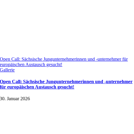
Open Call: Sächsische Jungunternehmerinnen und -unternehmer für
europäischen Austausch gesucht!
Gallerie
Open Call: Sächsische Jungunternehmerinnen und -unternehmer
für europäischen Austausch gesucht!
30. Januar 2026