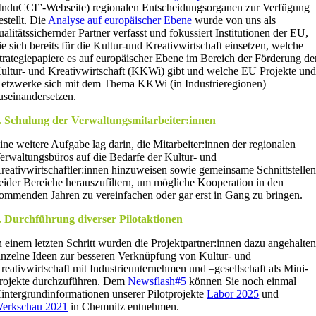
InduCCI”-Webseite) regionalen Entscheidungsorganen zur Verfügung
estellt. Die
Analyse auf europäischer Ebene
wurde von uns als
ualitätssichernder Partner verfasst und fokussiert
Institutionen der EU,
ie sich bereits für die Kultur-und Kreativwirtschaft einsetzen, welche
trategiepapiere es auf europäischer Ebene im Bereich der Förderung de
ultur- und Kreativwirtschaft (KKWi) gibt und welche EU Projekte un
etzwerke sich mit dem Thema KKWi (in Industrieregionen)
useinandersetzen
.
. Schulung der Verwaltungsmitarbeiter:innen
ine weitere Aufgabe lag darin, die Mitarbeiter:innen der regionalen
erwaltungsbüros auf die Bedarfe der Kultur- und
reativwirtschaftler:innen hinzuweisen sowie gemeinsame Schnittstelle
eider Bereiche herauszufiltern, um mögliche Kooperation in den
ommenden Jahren zu vereinfachen oder gar erst in Gang zu bringen.
. Durchführung diverser Pilotaktionen
n einem letzten Schritt wurden die Projektpartner:innen dazu angehalten
inzelne Ideen zur besseren Verknüpfung von Kultur- und
reativwirtschaft mit Industrieunternehmen und –gesellschaft als Mini-
rojekte durchzuführen. Dem
Newsflash#5
können Sie noch einmal
intergrundinformationen unserer Pilotprojekte
Labor 2025
und
erkschau 2021
in Chemnitz entnehmen.