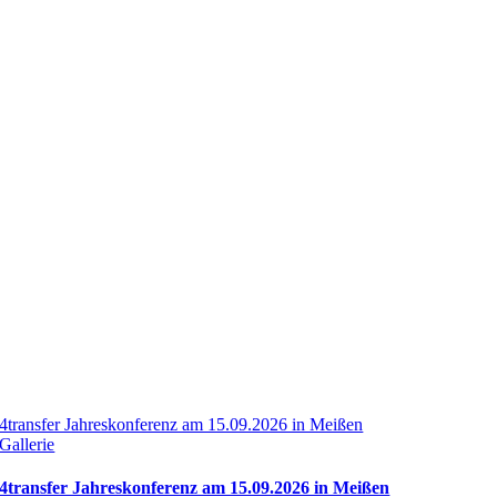
4transfer Jahreskonferenz am 15.09.2026 in Meißen
Gallerie
4transfer Jahreskonferenz am 15.09.2026 in Meißen