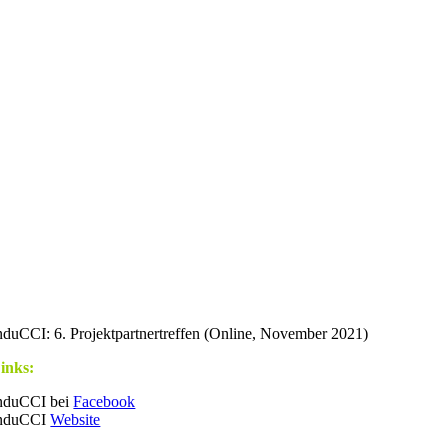
nduCCI: 6. Projektpartnertreffen (Online, November 2021)
inks:
nduCCI bei
Facebook
nduCCI
Website