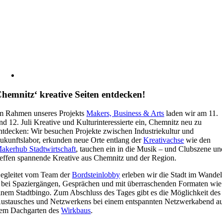
hemnitz‘ kreative Seiten entdecken!
m Rahmen unseres Projekts
Makers, Business & Arts
laden wir am 11.
nd 12. Juli Kreative und Kulturinteressierte ein, Chemnitz neu zu
ntdecken: Wir besuchen Projekte zwischen Industriekultur und
ukunftslabor, erkunden neue Orte entlang der
Kreativachse
wie den
akerhub Stadtwirtschaft
, tauchen ein in die Musik – und Clubszene un
reffen spannende Kreative aus Chemnitz und der Region.
egleitet vom Team der
Bordsteinlobby
erleben wir die Stadt im Wande
 bei Spaziergängen, Gesprächen und mit überraschenden Formaten wie
inem Stadtbingo. Zum Abschluss des Tages gibt es die Möglichkeit des
ustausches und Netzwerkens bei einem entspannten Netzwerkabend a
em Dachgarten des
Wirkbaus
.