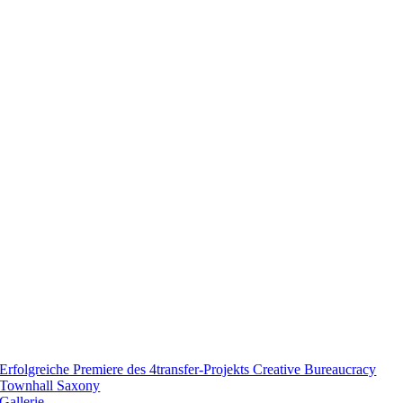
Erfolgreiche Premiere des 4transfer-Projekts Creative Bureaucracy
Townhall Saxony
Gallerie