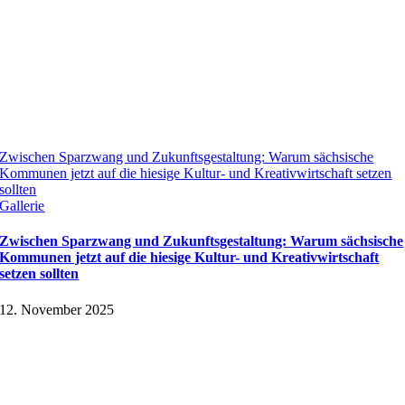
Zwischen Sparzwang und Zukunftsgestaltung: Warum sächsische
Kommunen jetzt auf die hiesige Kultur- und Kreativwirtschaft setzen
sollten
Gallerie
Zwischen Sparzwang und Zukunftsgestaltung: Warum sächsische
Kommunen jetzt auf die hiesige Kultur- und Kreativwirtschaft
setzen sollten
12. November 2025