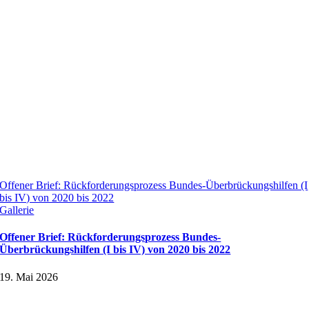
Offener Brief: Rückforderungsprozess Bundes-Überbrückungshilfen (I
bis IV) von 2020 bis 2022
Gallerie
Offener Brief: Rückforderungsprozess Bundes-
Überbrückungshilfen (I bis IV) von 2020 bis 2022
19. Mai 2026