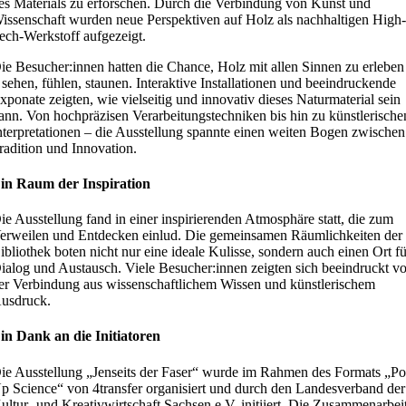
es Materials zu erforschen. Durch die Verbindung von Kunst und
issenschaft wurden neue Perspektiven auf Holz als nachhaltigen High
ech-Werkstoff aufgezeigt.
ie Besucher:innen hatten die Chance, Holz mit allen Sinnen zu erleben
 sehen, fühlen, staunen. Interaktive Installationen und beeindruckende
xponate zeigten, wie vielseitig und innovativ dieses Naturmaterial sein
ann. Von hochpräzisen Verarbeitungstechniken bis hin zu künstlerische
nterpretationen – die Ausstellung spannte einen weiten Bogen zwischen
radition und Innovation.
in Raum der Inspiration
ie Ausstellung fand in einer inspirierenden Atmosphäre statt, die zum
erweilen und Entdecken einlud. Die gemeinsamen Räumlichkeiten der
ibliothek boten nicht nur eine ideale Kulisse, sondern auch einen Ort f
ialog und Austausch. Viele Besucher:innen zeigten sich beeindruckt v
er Verbindung aus wissenschaftlichem Wissen und künstlerischem
usdruck.
in Dank an die Initiatoren
ie Ausstellung „Jenseits der Faser“ wurde im Rahmen des Formats „P
p Science“ von 4transfer organisiert und durch den Landesverband der
ultur- und Kreativwirtschaft Sachsen e.V. initiiert. Die Zusammenarbei