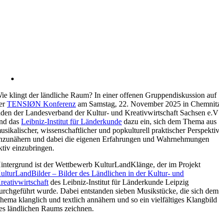
ie klingt der ländliche Raum? In einer offenen Gruppendiskussion auf
er
TENSIØN Konferenz
am Samstag, 22. November 2025 in Chemnit
aden der Landesverband der Kultur- und Kreativwirtschaft Sachsen e.V
nd das
Leibniz-Institut für Länderkunde
dazu ein, sich dem Thema aus
usikalischer, wissenschaftlicher und popkulturell praktischer Perspekti
nzunähern und dabei die eigenen Erfahrungen und Wahrnehmungen
ktiv einzubringen.
intergrund ist der Wettbewerb KulturLandKlänge, der im Projekt
ulturLandBilder – Bilder des Ländlichen in der Kultur- und
reativwirtschaft
des Leibniz-Institut für Länderkunde Leipzig
urchgeführt wurde. Dabei entstanden sieben Musikstücke, die sich dem
hema klanglich und textlich annähern und so ein vielfältiges Klangbild
es ländlichen Raums zeichnen.