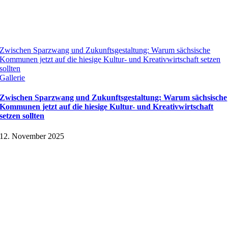
Zwischen Sparzwang und Zukunftsgestaltung: Warum sächsische
Kommunen jetzt auf die hiesige Kultur- und Kreativwirtschaft setzen
sollten
Gallerie
Zwischen Sparzwang und Zukunftsgestaltung: Warum sächsische
Kommunen jetzt auf die hiesige Kultur- und Kreativwirtschaft
setzen sollten
12. November 2025