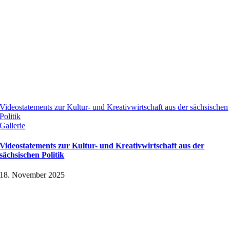
Videostatements zur Kultur- und Kreativwirtschaft aus der sächsischen
Politik
Gallerie
Videostatements zur Kultur- und Kreativwirtschaft aus der
sächsischen Politik
18. November 2025