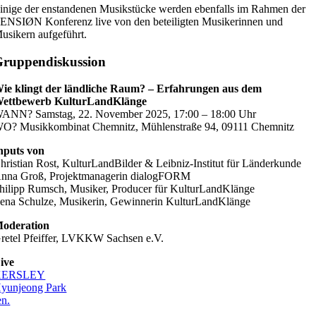
inige der enstandenen Musikstücke werden ebenfalls im Rahmen der
ENSIØN Konferenz live von den beteiligten Musikerinnen und
usikern aufgeführt.
ruppendiskussion
ie klingt der ländliche Raum? – Erfahrungen aus dem
ettbewerb KulturLandKlänge
ANN? Samstag, 22. November 2025, 17:00 – 18:00 Uhr
O? Musikkombinat Chemnitz, Mühlenstraße 94, 09111 Chemnitz
nputs von
hristian Rost, KulturLandBilder & Leibniz-Institut für Länderkunde
nna Groß, Projektmanagerin dialogFORM
hilipp Rumsch, Musiker, Producer für KulturLandKlänge
ena Schulze, Musikerin, Gewinnerin KulturLandKlänge
oderation
retel Pfeiffer, LVKKW Sachsen e.V.
ive
KERSLEY
yunjeong Park
en.