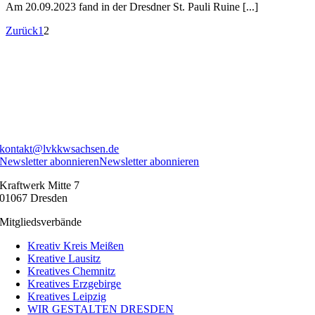
Am 20.09.2023 fand in der Dresdner St. Pauli Ruine [...]
Zurück
1
2
kontakt@lvkkwsachsen.de
Newsletter abonnieren
Newsletter abonnieren
Kraftwerk Mitte 7
01067 Dresden
Mitgliedsverbände
Kreativ Kreis Meißen
Kreative Lausitz
Kreatives Chemnitz
Kreatives Erzgebirge
Kreatives Leipzig
WIR GESTALTEN DRESDEN