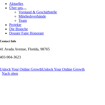
Aktuelles
Über uns
Vorstand & Geschäftstelle
Mitgliedsverbände
Team
Projekte
Die Branche
Dossier Faire Honorare
Contact Info
41 Avada Avenue, Florida, 98765
403-904-3623
Unlock Your Online Growth
Unlock Your Online Growth
Nach oben