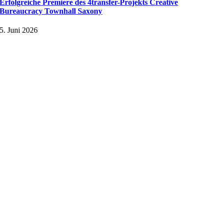
Erfolgreiche Premiere des 4transfer-Projekts Creative
Bureaucracy Townhall Saxony
5. Juni 2026