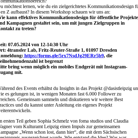
ommunikationsbereich?
u möchtest lernen, wie du ein zielgerichtetes Kommunikationsdesign f
en Z aufbaust? In diesem Workshop schauen wir uns an:
ie kann effektives Kommunikationsdesign für öffentliche Projekt
nd Kampagnen gestaltet sein, um mit jungen Zielgruppen in
ontakt zu treten?
eit: 07.05.2024 von 12-14:30 Uhr
rt: 4transfer Lab, Fritz-Reuter-Straße 1, 01097 Dresden
nmeldung:
https://forms.gle/5rx7NsdJg29ERr5b9
, die
eilnehmendenzahl ist begrenzt
itte bring wenn möglich ein mobiles Endgerät mit Instagram-
ugang mit.
ährend des Events erhältst du Insights in das Projekt @dasistleipzig u
ie es gelungen ist, in wenigen Monaten fast 6.000 Follower zu
rreichen. Gemeinsam sammeln und diskutieren wir weitere Best
ractices und du kannst unter Anleitung ein eigenes Projekt
eiterentwickeln.
m ersten Teil geben Sophia Schmelz von foma studios und Claudia
agner vom Kulturamt Leipzig einen Impuls zur gemeinsamen
ampagne „Wenn schon lost, dann hier“, die mit dem Sächsischen
esignpreis ausgezeichnet wurde. Wie entstand die Idee? Was war