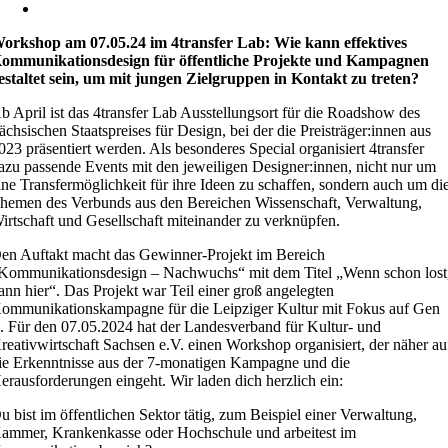
orkshop am 07.05.24 im 4transfer Lab: Wie kann effektives
ommunikationsdesign für öffentliche Projekte und Kampagnen
estaltet sein, um mit jungen Zielgruppen in Kontakt zu treten?
b April ist das 4transfer Lab Ausstellungsort für die Roadshow des
ächsischen Staatspreises für Design, bei der die Preisträger:innen aus
023 präsentiert werden. Als besonderes Special organisiert 4transfer
azu passende Events mit den jeweiligen Designer:innen, nicht nur um
ine Transfermöglichkeit für ihre Ideen zu schaffen, sondern auch um di
hemen des Verbunds aus den Bereichen Wissenschaft, Verwaltung,
irtschaft und Gesellschaft miteinander zu verknüpfen.
en Auftakt macht das Gewinner-Projekt im Bereich
Kommunikationsdesign – Nachwuchs“ mit dem Titel „Wenn schon lost
ann hier“. Das Projekt war Teil einer groß angelegten
ommunikationskampagne für die Leipziger Kultur mit Fokus auf Gen
. Für den 07.05.2024 hat der Landesverband für Kultur- und
reativwirtschaft Sachsen e.V. einen Workshop organisiert, der näher au
ie Erkenntnisse aus der 7-monatigen Kampagne und die
erausforderungen eingeht. Wir laden dich herzlich ein:
u bist im öffentlichen Sektor tätig, zum Beispiel einer Verwaltung,
ammer, Krankenkasse oder Hochschule und arbeitest im