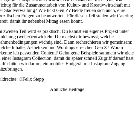
ichtig für die Zusammenarbeit von Kultur- und Kreativwirtschaft mit
er Stadtverwaltung? Wie tickt Gen Z? Beide freuen sich auch, eure
pezifischen Fragen zu beantworten. Für diesen Teil stellen wir Catering
ereit, damit ihr nebenbei Mittag essen könnt.
m zweiten Teil wird es praktisch. Du kannst ein eigenes Projekt unter
nleitung (weiter)entwickeln. Du machst dir bewusst, welche
ahmenbedingungen wichtig sind. Dann recherchieren wir gemeinsam:
elche Inhalte, Ästhetiken und Wordings erreichen Gen Z? Woran
rkenne ich passenden Content? Gelungene Beispiele sammeln wir glei
n einer Instagram Collection, damit du später schnell Zugriff darauf hast
afür bitten wir darum, ein mobiles Endgerät mit Instagram Zugang
itzubringen.
ildrechte: ©Felix Stepp
Ähnliche Beiträge