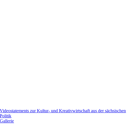
Videostatements zur Kultur- und Kreativwirtschaft aus der sächsischen
Politik
Gallerie