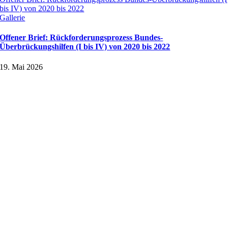
bis IV) von 2020 bis 2022
Gallerie
Offener Brief: Rückforderungsprozess Bundes-
Überbrückungshilfen (I bis IV) von 2020 bis 2022
19. Mai 2026