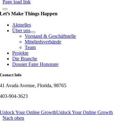
Page load link
Let’s Make Things Happen
Aktuelles
Über uns
Vorstand & Geschäftstelle
Mitgliedsverbände
Team
Projekte
Die Branche
Dossier Faire Honorare
Contact Info
41 Avada Avenue, Florida, 98765
403-904-3623
Unlock Your Online Growth
Unlock Your Online Growth
Nach oben