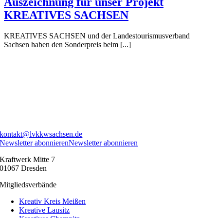
Auszeichnung für unser Projekt
KREATIVES SACHSEN
KREATIVES SACHSEN und der Landestourismusverband
Sachsen haben den Sonderpreis beim [...]
kontakt@lvkkwsachsen.de
Newsletter abonnieren
Newsletter abonnieren
Kraftwerk Mitte 7
01067 Dresden
Mitgliedsverbände
Kreativ Kreis Meißen
Kreative Lausitz