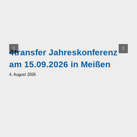
E
4transfer Jahreskonferenz
4
am 15.09.2026 in Meißen
B
4. August 2026
S
5.