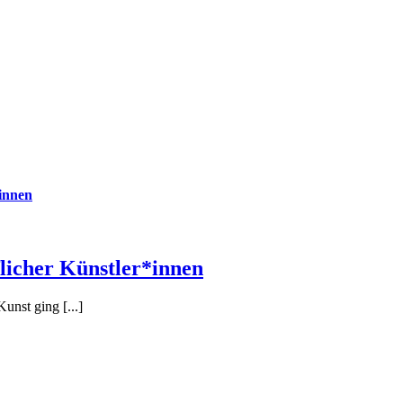
innen
licher Künstler*innen
unst ging [...]