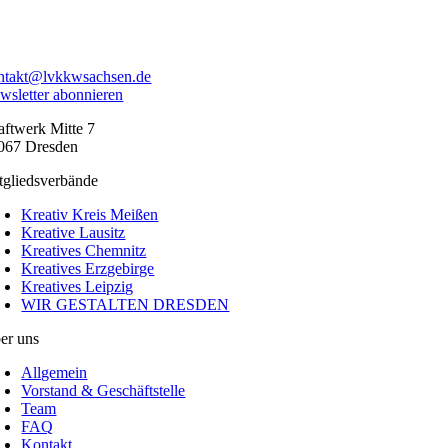
ntakt@lvkkwsachsen.de
wsletter abonnieren
aftwerk Mitte 7
067 Dresden
tgliedsverbände
Kreativ Kreis Meißen
Kreative Lausitz
Kreatives Chemnitz
Kreatives Erzgebirge
Kreatives Leipzig
WIR GESTALTEN DRESDEN
er uns
Allgemein
Vorstand & Geschäftstelle
Team
FAQ
Kontakt