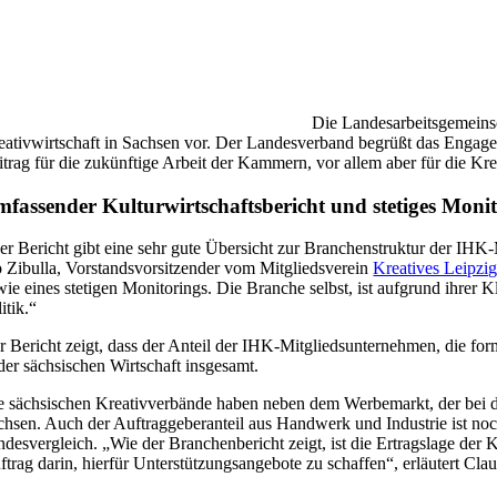
Die Landesarbeitsgemeins
eativwirtschaft in Sachsen vor. Der Landesverband begrüßt das Engage
itrag für die zukünftige Arbeit der Kammern, vor allem aber für die Kre
fassender Kulturwirtschaftsbericht und stetiges Moni
er Bericht gibt eine sehr gute Übersicht zur Branchenstruktur der IHK-M
o Zibulla, Vorstandsvorsitzender vom Mitgliedsverein
Kreatives Leipzi
wie eines stetigen Monitorings. Die Branche selbst, ist aufgrund ihrer 
itik.“
r Bericht zeigt, dass der Anteil der IHK-Mitgliedsunternehmen, die form
 der sächsischen Wirtschaft insgesamt.
e sächsischen Kreativverbände haben neben dem Werbemarkt, der bei de
chsen. Auch der Auftraggeberanteil aus Handwerk und Industrie ist noc
ndesvergleich. „Wie der Branchenbericht zeigt, ist die Ertragslage der
ftrag darin, hierfür Unterstützungsangebote zu schaffen“, erläutert C