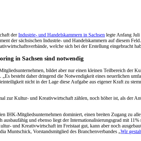
chaft der
Industrie- und Handelskammern in Sachsen
legte Anfang Juli
ment der sächsischen Industrie- und Handelskammern auf diesem Feld. D
ativwirtschaftsverbände, welche sich bei der Erstellung eingebracht ha
toring in Sachsen sind notwendig
itgliedsunternehmen, bildet aber nur einen kleinen Teilbereich der Kul
g
. „Es besteht daher dringend die Notwendigkeit eines neuerlichen umfa
Kleinteiligkeit nicht in der Lage diese Aufgabe aus eigener Kraft zu ste
al zur Kultur- und Kreativwirtschaft zählen, noch höher ist, als der An
n IHK-Mitgliedsunternehmen dominiert, einen breiten Zugang zu allen 
h ausbaufähig und ebenso liegt der Internationalisierungsgrad mit 11% 
 Kultur- und Kreativwirtschaft im Freistaat gut, kann aber noch ausge
laudia Muntschick, Vorstandsmitglied des Branchenverbandes „
Wir gesta