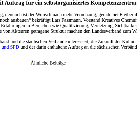
eit Auftrag für ein selbstorganisiertes Kompetenzzentr
ing, dennoch ist der Wunsch nach mehr Vernetzung, gerade bei Freiberu
 noch ausbauen“ bekräftigt Lars Fassmann, Vorstand Kreatives Chemnit
ge Erfahrungen in Bereichen wie Qualifizierung, Vernetzung, Sichtbarke
 die von Akteuren getragene Struktur machen den Landesverband zum W
und die städtischen Verbände interessiert, die Zukunft der Kultur- u
U und SPD
und der darin enthaltene Auftrag an die sächsischen Verbände
Ähnliche Beiträge