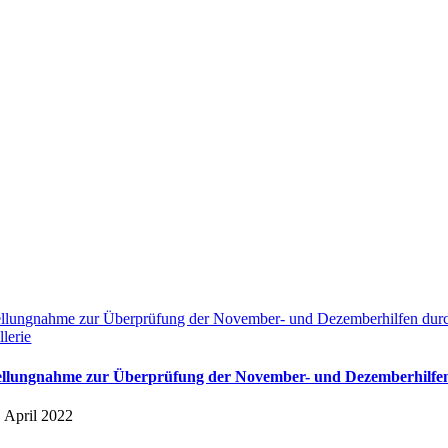
ellungnahme zur Überprüfung der November- und Dezemberhilfen dur
llerie
ellungnahme zur Überprüfung der November- und Dezemberhilfen
. April 2022