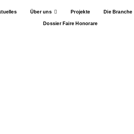
tuelles
Über uns
Projekte
Die Branche
Dossier Faire Honorare
in Sachsen am 29. September 2020 in Zwickau