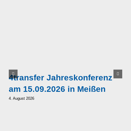
E
4transfer Jahreskonferenz
4
am 15.09.2026 in Meißen
B
4. August 2026
S
5.