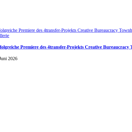
folgreiche Premiere des 4transfer-Projekts Creative Bureaucracy Town
llerie
folgreiche Premiere des 4transfer-Projekts Creative Bureaucracy
 Juni 2026