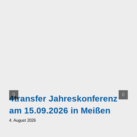
E
4transfer Jahreskonferenz
4
am 15.09.2026 in Meißen
B
4. August 2026
S