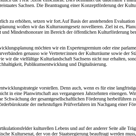
Freistaates Sachsen. Die Beantragung einer Konzeptförderung der Kult
rlich zu erhöhen, setzen wir fort.Auf Basis der anstehenden Evaluatio
anung wollen wir das Kulturraumgesetz novellieren. Ziel ist es, Planu
t und Mindesthonorare im Bereich der öffentlichen Kulturförderung ber
ntwicklungsplanung möchten wir ein Expertengremium oder eine parlam
urverbänden genauso wie Vertreter:innen der Kulturräume sowie der St
ie wir die vielfältige Kulturlandschaft Sachsens nicht nur erhalten, s
chhaltigkeit, Publikumsentwicklung und Digitalisierung.
icklungstrategie vorstellen. Denn auch, wenn es für eine langfristige
icht in eine Planwirtschaft aus vergangenen Jahrzehnten einengen. Wir 
ne Schwächung der gesamtgesellschaftlichen Förderung herbeiführen zu
 Förderbürokratie der mehrstufigen Prüfverfahren im Nachgang einer Fö
tikulationsfelder kulturellen Lebens und auf der anderer Seite alle Träge
che Kultursenat, der von der Staatsregierung beauftragt werden muss, 