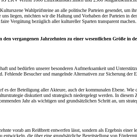
lturszene Wahlprüfsteine an alle politische Parteien gesendet, um ihre
 uns liegen, möchten wir die Haltung und Vorhaben der Parteien in den
ire Vergütung bezüglich aller kultureller Sparten transparent machen.
in den vergangenen Jahrzehnten zu einer wesentlichen Größe in der
schaft und bedürfen unserer besonderen Aufmerksamkeit und Unterstützu
sind. Fehlende Besucher und mangelnde Alternativen zur Sicherung der 
darf es der Beteiligung aller Akteure, auch der kommunalen Ebene. Wie
rstrategie diskutiert und strategisch niedergelegt werden. In diesem
mmenden Jahr als wichtigen und grundsätzlichen Schritt an, um strate
hrzehnte vorab am Reißbrett entwerfen lässt, sondern als Ergebnis eine
 zu entwickeln, die über eine grundsätzliche Bereitstellung von Förderm