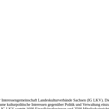
 der Interessengemeinschaft Landeskulturverbände Sachsen (IG LKV). 
e kulturpolitische Interessen gegenüber Politik und Verwaltung einzutr
IG LKV vertritt 1600 Einzelkünstler:innen und 2500 Mitgliedseinrichtu