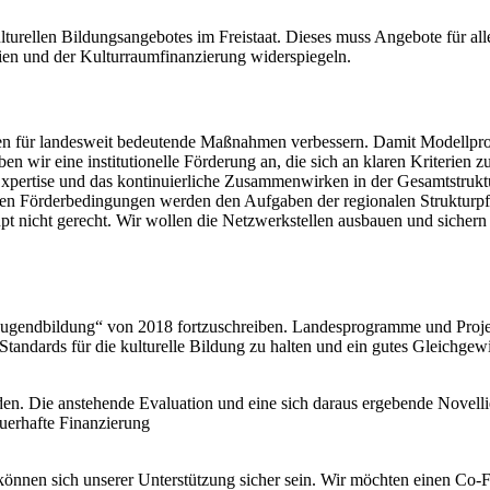
lturellen Bildungsangebotes im Freistaat. Dieses muss Angebote für all
ien und der Kulturraumfinanzierung widerspiegeln.
 landesweit bedeutende Maßnahmen verbessern. Damit Modellprojekt
en wir eine institutionelle Förderung an, die sich an klaren Kriterien 
Expertise und das kontinuierliche Zusammenwirken in der Gesamtstruktu
len Förderbedingungen werden den Aufgaben der regionalen Strukturpfl
 nicht gerecht. Wir wollen die Netzwerkstellen ausbauen und sichern
Jugendbildung“ von 2018 fortzuschreiben. Landesprogramme und Projek
e Standards für die kulturelle Bildung zu halten und ein gutes Gleichg
n. Die anstehende Evaluation und eine sich daraus ergebende Novellier
uerhafte Finanzierung
n, können sich unserer Unterstützung sicher sein. Wir möchten einen C