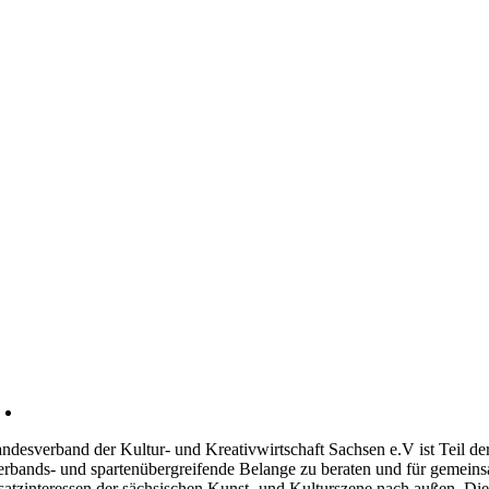
ndesverband der Kultur- und Kreativwirtschaft Sachsen e.V ist Teil
erbands- und spartenübergreifende Belange zu beraten und für gemeinsam
atzinteressen der sächsischen Kunst- und Kulturszene nach außen. Die 