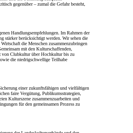
ritisch gegenüber – zumal die Gefahr besteht,
chlagenen Handlungsempfehlungen. Im Rahmen der
g stärker berücksichtigt werden. Wir sehen die
 und Wirtschaft die Menschen zusammenzubringen
 Gemeinsam mit den Kulturschaffenden,
t von Clubkultur über Hochkultur bis zu
 sowie die niedrigschwellige Teilhabe
herung einer zukunftsfähigen und vielfältigen
ichen faire Vergütung, Publikumsstrategien,
 freien Kulturszene zusammenzuarbeiten und
edingungen für den gemeinsamen Prozess zu
nanzierung der Landeskulturverbände und den