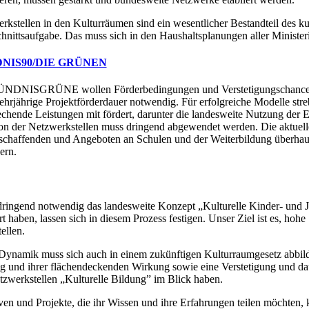
rkstellen in den Kulturräumen sind ein wesentlicher Bestandteil des ku
hnittsaufgabe. Das muss sich in den Haushaltsplanungen aller Minister
NIS90/DIE GRÜNEN
NDNISGRÜNE wollen Förderbedingungen und Verstetigungschancen für
ehrjährige Projektförderdauer notwendig. Für erfolgreiche Modelle streb
echende Leistungen mit fördert, darunter die landesweite Nutzung der 
ion der Netzwerkstellen muss dringend abgewendet werden. Die aktuel
schaffenden und Angeboten an Schulen und der Weiterbildung überhaupt
ern.
 dringend notwendig das landesweite Konzept „Kulturelle Kinder- und 
t haben, lassen sich in diesem Prozess festigen. Unser Ziel ist es, hoh
ellen.
Dynamik muss sich auch in einem zukünftigen Kulturraumgesetz abbilde
g und ihrer flächendeckenden Wirkung sowie eine Verstetigung und da
tzwerkstellen „Kulturelle Bildung” im Blick haben.
tiven und Projekte, die ihr Wissen und ihre Erfahrungen teilen möchte