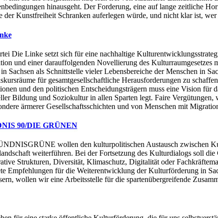
bedingungen hinausgeht. Der Forderung, eine auf lange zeitliche Horiz
ie der Kunstfreiheit Schranken auferlegen würde, und nicht klar ist, wer
inke
rtei Die Linke setzt sich für eine nachhaltige Kulturentwicklungsstr
tion und einer darauffolgenden Novellierung des Kulturraumgesetzes mus
 in Sachsen als Schnittstelle vieler Lebensbereiche der Menschen in Sa
skursräume für gesamtgesellschaftliche Herausforderungen zu schaffen
utionen und den politischen Entscheidungsträgern muss eine Vision für 
ller Bildung und Soziokultur in allen Sparten legt. Faire Vergütungen, w
ondere ärmerer Gesellschaftsschichten und von Menschen mit Migrations
NIS 90/DIE GRÜNEN
NDNISGRÜNE wollen den kulturpolitischen Austausch zwischen Kulturs
landschaft weiterführen. Bei der Fortsetzung des Kulturdialogs soll die
ative Strukturen, Diversität, Klimaschutz, Digitalität oder Fachkräfte
te Empfehlungen für die Weiterentwicklung der Kulturförderung in Sa
sern, wollen wir eine Arbeitsstelle für die spartenübergreifende Zusa
ehen für eine starke öffentliche Kulturförderung, die für uns selbstvers