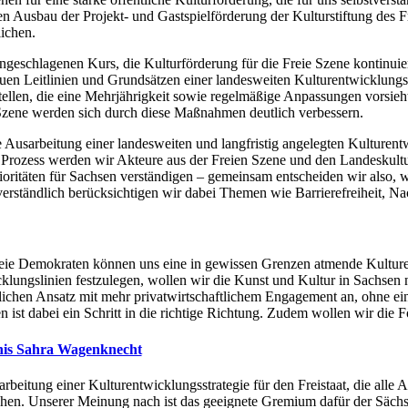
en Ausbau der Projekt- und Gastspielförderung der Kulturstiftung des 
ichen.
ngeschlagenen Kurs, die Kulturförderung für die Freie Szene kontinuie
uen Leitlinien und Grundsätzen einer landesweiten Kulturentwicklungspl
tellen, die eine Mehrjährigkeit sowie regelmäßige Anpassungen vorsieh
Szene werden sich durch diese Maßnahmen deutlich verbessern.
e Ausarbeitung einer landesweiten und langfristig angelegten Kulture
 Prozess werden wir Akteure aus der Freien Szene und den Landeskult
ioritäten für Sachsen verständigen – gemeinsam entscheiden wir also, w
verständlich berücksichtigen wir dabei Themen wie Barrierefreiheit, Na
eie Demokraten können uns eine in gewissen Grenzen atmende Kulturentw
klungslinien festzulegen, wollen wir die Kunst und Kultur in Sachsen n
lichen Ansatz mit mehr privatwirtschaftlichem Engagement an, ohne ei
n ist dabei ein Schritt in die richtige Richtung. Zudem wollen wir die
is Sahra Wagenknecht
rbeitung einer Kulturentwicklungsstrategie für den Freistaat, die alle Ar
hen. Unserer Meinung nach ist das geeignete Gremium dafür der Sächsis