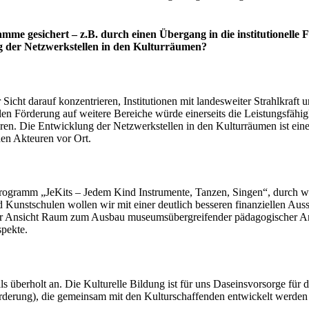
me gesichert – z.B. durch einen Übergang in die institutionelle 
ng der Netzwerkstellen in den Kulturräumen?
r Sicht darauf konzentrieren, Institutionen mit landesweiter Strahlkraft
ellen Förderung auf weitere Bereiche würde einerseits die Leistungsfäh
hren. Die Entwicklung der Netzwerkstellen in den Kulturräumen ist ein
en Akteuren vor Ort.
rogramm „JeKits – Jedem Kind Instrumente, Tanzen, Singen“, durch we
nstschulen wollen wir mit einer deutlich besseren finanziellen Ausst
er Ansicht Raum zum Ausbau museumsübergreifender pädagogischer An
spekte.
s überholt an. Die Kulturelle Bildung ist für uns Daseinsvorsorge für
örderung), die gemeinsam mit den Kulturschaffenden entwickelt werden 