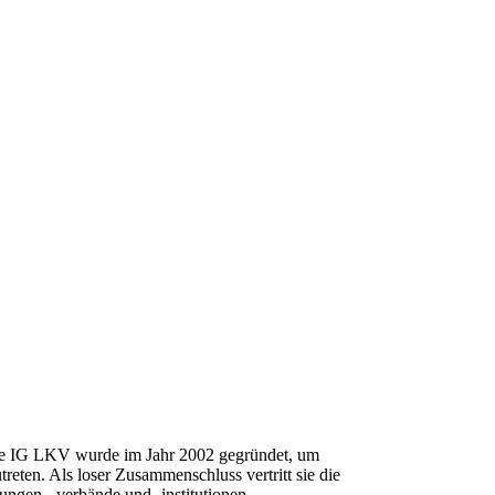
Die IG LKV wurde im Jahr 2002 gegründet, um
eten. Als loser Zusammenschluss vertritt sie die
ngen, -verbände und -institutionen.