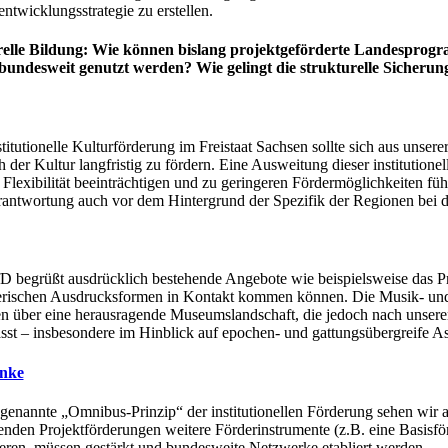
entwicklungsstrategie zu erstellen.
elle Bildung: Wie können bislang projektgeförderte Landesprogram
bundesweit genutzt werden? Wie gelingt die strukturelle Sicheru
titutionelle Kulturförderung im Freistaat Sachsen sollte sich aus unsere
h der Kultur langfristig zu fördern. Eine Ausweitung dieser institution
 Flexibilität beeinträchtigen und zu geringeren Fördermöglichkeiten fü
rantwortung auch vor dem Hintergrund der Spezifik der Regionen bei d
D begrüßt ausdrücklich bestehende Angebote wie beispielsweise das P
erischen Ausdrucksformen in Kontakt kommen können. Die Musik- und Ku
n über eine herausragende Museumslandschaft, die jedoch nach unser
ässt – insbesondere im Hinblick auf epochen- und gattungsübergreife A
inke
genannte „Omnibus-Prinzip“ der institutionellen Förderung sehen wir al
enden Projektförderungen weitere Förderinstrumente (z.B. eine Basisf
eren, müssen gestärkt und bundesweite Netzwerke etabliert werden.