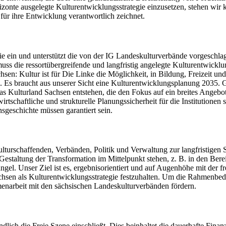
onte ausgelegte Kulturentwicklungsstrategie einzusetzen, stehen wir k
 für ihre Entwicklung verantwortlich zeichnet.
ategie ein und unterstützt die von der IG Landeskulturverbände vorges
s die ressortübergreifende und langfristig angelegte Kulturentwicklun
chsen: Kultur ist für Die Linke die Möglichkeit, in Bildung, Freizeit
. Es braucht aus unserer Sicht eine Kulturentwicklungsplanung 2035.
das Kulturland Sachsen entstehen, die den Fokus auf ein breites Angebo
irtschaftliche und strukturelle Planungssicherheit für die Institutionen
geschichte müssen garantiert sein.
chaffenden, Verbänden, Politik und Verwaltung zur langfristigen Sic
 Gestaltung der Transformation im Mittelpunkt stehen, z. B. in den Bere
mangel. Unser Ziel ist es, ergebnisorientiert und auf Augenhöhe mit der
chsen als Kulturentwicklungsstrategie festzuhalten. Um die Rahmenb
mmenarbeit mit den sächsischen Landeskulturverbänden fördern.
tändlich die Freie Szene einschließt. Dies beinhaltet die dauerhafte Fi