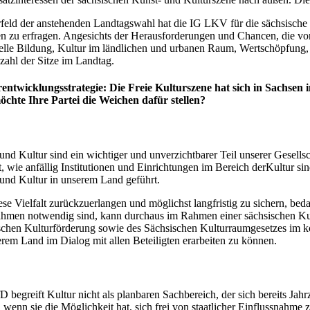
feld der anstehenden Landtagswahl hat die IG LKV für die sächsische Ku
n zu erfragen. Angesichts der Herausforderungen und Chancen, die vor
elle Bildung, Kultur im ländlichen und urbanen Raum, Wertschöpfung, fa
zahl der Sitze im Landtag.
entwicklungsstrategie: Die Freie Kulturszene hat sich in Sachsen 
chte Ihre Partei die Weichen dafür stellen?
und Kultur sind ein wichtiger und unverzichtbarer Teil unserer Gesell
t, wie anfällig Institutionen und Einrichtungen im Bereich derKultur 
und Kultur in unserem Land geführt.
se Vielfalt zurückzuerlangen und möglichst langfristig zu sichern, be
men notwendig sind, kann durchaus im Rahmen einer sächsischen Kultu
schen Kulturförderung sowie des Sächsischen Kulturraumgesetzes im ko
erem Land im Dialog mit allen Beteiligten erarbeiten zu können.
D begreift Kultur nicht als planbaren Sachbereich, der sich bereits Ja
, wenn sie die Möglichkeit hat, sich frei von staatlicher Einflussnahme