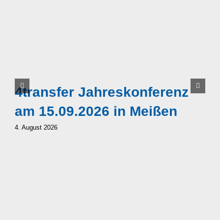
E
4transfer Jahreskonferenz
4
am 15.09.2026 in Meißen
B
4. August 2026
S
5.