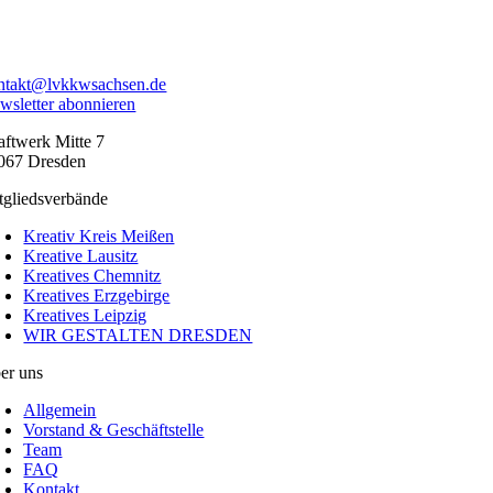
ntakt@lvkkwsachsen.de
wsletter abonnieren
aftwerk Mitte 7
067 Dresden
tgliedsverbände
Kreativ Kreis Meißen
Kreative Lausitz
Kreatives Chemnitz
Kreatives Erzgebirge
Kreatives Leipzig
WIR GESTALTEN DRESDEN
er uns
Allgemein
Vorstand & Geschäftstelle
Team
FAQ
Kontakt