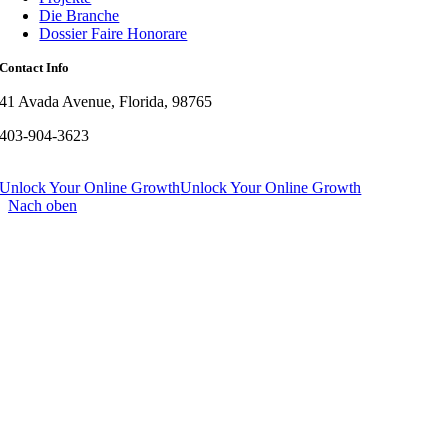
Die Branche
Dossier Faire Honorare
Contact Info
41 Avada Avenue, Florida, 98765
403-904-3623
Unlock Your Online Growth
Unlock Your Online Growth
Nach oben