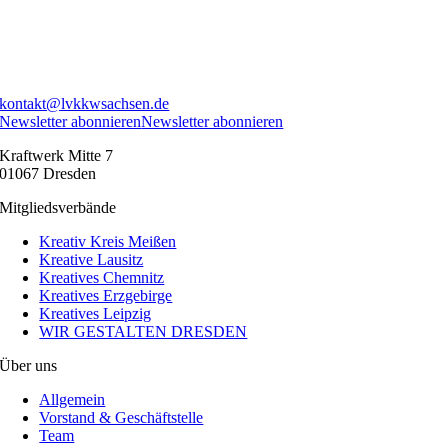
kontakt@lvkkwsachsen.de
Newsletter abonnieren
Newsletter abonnieren
Kraftwerk Mitte 7
01067 Dresden
Mitgliedsverbände
Kreativ Kreis Meißen
Kreative Lausitz
Kreatives Chemnitz
Kreatives Erzgebirge
Kreatives Leipzig
WIR GESTALTEN DRESDEN
Über uns
Allgemein
Vorstand & Geschäftstelle
Team