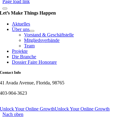
Page load link
Let’s Make Things Happen
Aktuelles
Über uns
Vorstand & Geschäftstelle
Mitgliedsverbände
Team
Projekte
Die Branche
Dossier Faire Honorare
Contact Info
41 Avada Avenue, Florida, 98765
403-904-3623
Unlock Your Online Growth
Unlock Your Online Growth
Nach oben