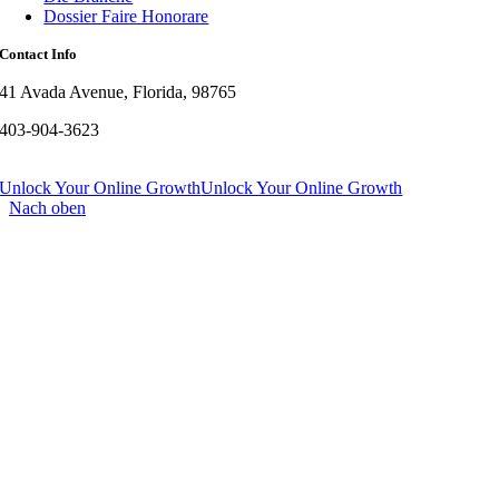
Dossier Faire Honorare
Contact Info
41 Avada Avenue, Florida, 98765
403-904-3623
Unlock Your Online Growth
Unlock Your Online Growth
Nach oben