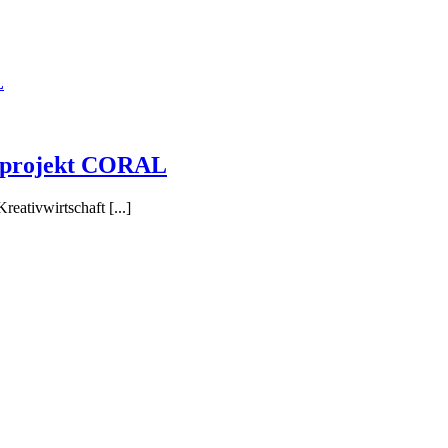
L
gsprojekt CORAL
ativwirtschaft [...]