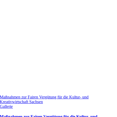
Maßnahmen zur Fairen Vergütung für die Kultur- und
Kreativwirtschaft Sachsen
Gallerie
Maßnahmen zur Fairen Vergütung für die Kultur- und