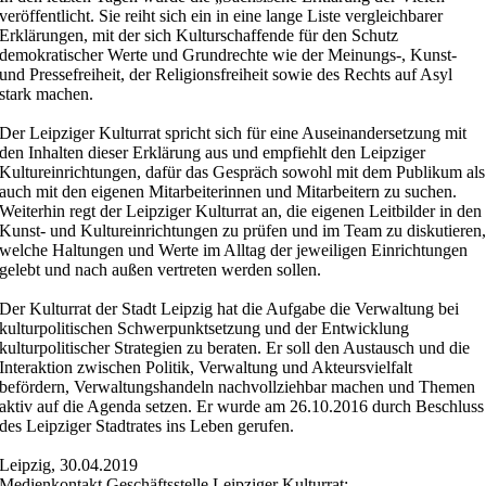
veröffentlicht. Sie reiht sich ein in eine lange Liste vergleichbarer
Erklärungen, mit der sich Kulturschaffende für den Schutz
demokratischer Werte und Grundrechte wie der Meinungs-, Kunst-
und Pressefreiheit, der Religionsfreiheit sowie des Rechts auf Asyl
stark machen.
Der Leipziger Kulturrat spricht sich für eine Auseinandersetzung mit
den Inhalten dieser Erklärung aus und empfiehlt den Leipziger
Kultureinrichtungen, dafür das Gespräch sowohl mit dem Publikum als
auch mit den eigenen Mitarbeiterinnen und Mitarbeitern zu suchen.
Weiterhin regt der Leipziger Kulturrat an, die eigenen Leitbilder in den
Kunst- und Kultureinrichtungen zu prüfen und im Team zu diskutieren
welche Haltungen und Werte im Alltag der jeweiligen Einrichtungen
gelebt und nach außen vertreten werden sollen.
Der Kulturrat der Stadt Leipzig hat die Aufgabe die Verwaltung bei
kulturpolitischen Schwerpunktsetzung und der Entwicklung
kulturpolitischer Strategien zu beraten. Er soll den Austausch und die
Interaktion zwischen Politik, Verwaltung und Akteursvielfalt
befördern, Verwaltungshandeln nachvollziehbar machen und Themen
aktiv auf die Agenda setzen. Er wurde am 26.10.2016 durch Beschluss
des Leipziger Stadtrates ins Leben gerufen.
Leipzig, 30.04.2019
Medienkontakt Geschäftsstelle Leipziger Kulturrat: