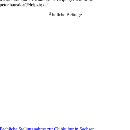
peter.hausdorf@leipzig.de
Ähnliche Beiträge
Fachliche Stellungnahme zur Clubkultur in Sachsen