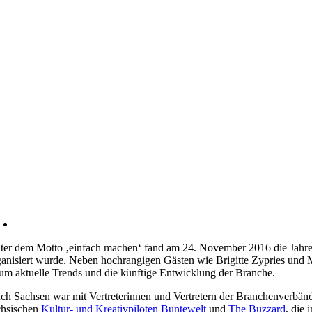
ter dem Motto ‚einfach machen‘ fand am 24. November 2016 die Jahresk
ganisiert wurde. Neben hochrangigen Gästen wie Brigitte Zypries und M
 um aktuelle Trends und die künftige Entwicklung der Branche.
ch Sachsen war mit Vertreterinnen und Vertretern der Branchenverbä
chsischen
Kultur- und Kreativpiloten
Buntewelt
und
The Buzzard
, die