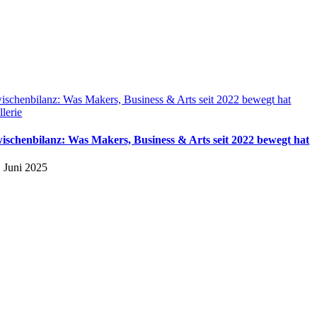
ischenbilanz: Was Makers, Business & Arts seit 2022 bewegt hat
llerie
ischenbilanz: Was Makers, Business & Arts seit 2022 bewegt hat
. Juni 2025