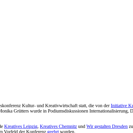
onferenz Kultur- und Kreativwirtschaft statt, die von der
Initiative 
onika Grütters wurde in Podiumsdiskussionen Internationalisierung, Di
nde
Kreatives Leipzig
,
Kreatives Chemnitz
und
Wir gestalten Dresden
zu
 im Vorfeld der Konferenz
geehrt
wurden.