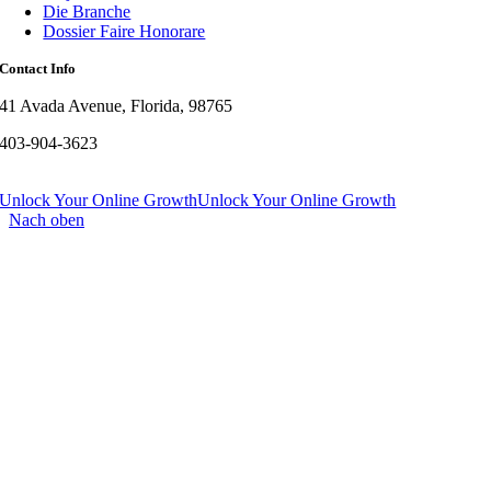
Die Branche
Dossier Faire Honorare
Contact Info
41 Avada Avenue, Florida, 98765
403-904-3623
Unlock Your Online Growth
Unlock Your Online Growth
Nach oben