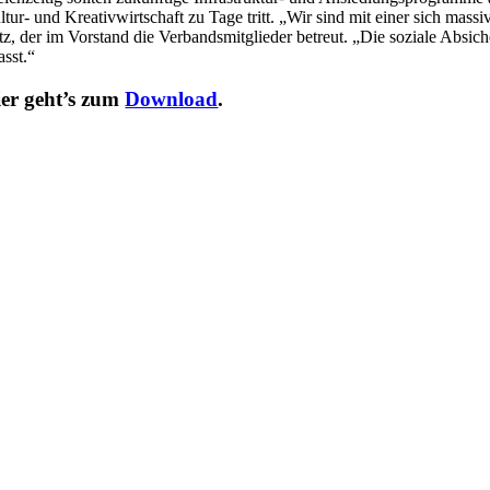
ltur- und Kreativwirtschaft zu Tage tritt. „Wir sind mit einer sich mass
tz, der im Vorstand die Verbandsmitglieder betreut. „Die soziale Absic
asst.“
er geht’s zum
Download
.