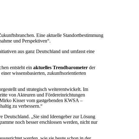
Zukunftsbranchen
. Eine aktuelle Standortbestimmung
fnahme und Perspektiven“.
itiativen aus ganz Deutschland und umfasst eine
nchen entsteht ein
aktuelles Trendbarometer
der
einer wissensbasierten, zukunftsorientierten
rgestellt und strategisch weiterentwickelt. Im
itte von Akteuren und Fördereinrichtungen
ied Mirko Kisser vom gastgebenden KWSA –
haltig zu verbessern.“
ive Deutschland. „Sie sind Ideengeber zur Lösung
ogramme noch besser erschlossen werden, nicht nur
usgerichtet werden, wie sie heute schon in der