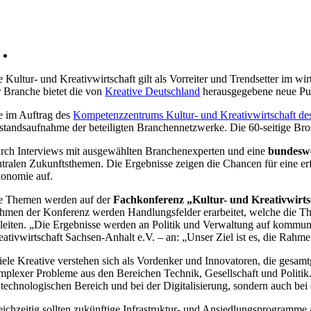
e Kultur- und
Kreativwirtschaft
gilt als Vorreiter und Trendsetter im wi
r Branche bietet die von
Kreative Deutschland
herausgegebene neue
Pu
e im Auftrag des
Kompetenzzentrums Kultur- und Kreativwirtschaft d
standsaufnahme der beteiligten Branchennetzwerke. Die 60-seitige Bro
rch Interviews mit ausgewählten Branchenexperten und eine
bundeswe
ntralen Zukunftsthemen. Die Ergebnisse zeigen die Chancen für eine erf
onomie auf.
e Themen werden auf der
Fachkonferenz „Kultur- und Kreativwirtsc
hmen der Konferenz werden Handlungsfelder erarbeitet, welche die Th
nleiten. „Die Ergebnisse werden an Politik und Verwaltung auf kommu
eativwirtschaft Sachsen-Anhalt e.V. – an: „Unser Ziel ist es, die Rah
iele Kreative verstehen sich als Vordenker und Innovatoren, die gesamt
mplexer Probleme aus den Bereichen Technik, Gesellschaft und Politik.
 technologischen Bereich und bei der Digitalisierung, sondern auch bei
eichzeitig sollten zukünftige Infrastruktur- und Ansiedlungsprogramme 