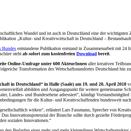
rtschaftlichen
Wandel
und ist auch in Deutschland eine der wichtigsten
blikation
„Kultur- und Kreativwirtschaft in Deutschland – Bestandsau
es Bundes
entstandene Publikation entstand in Zusammenarbeit mit 24 In
schüre steht
ab sofort zum kostenfreien
Download
bereit
.
ite Online-Umfrage unter 600 AkteurInnen
aller kreativen Teilbra
olgreiche Transformation des Wirtschaftsstandortes Deutschland hin zu 
haft in Deutschland“ in Halle (Saale) am 19. und 20. April 2018
vo
emenvielfalt abbilden und Ausgangspunkt für weitere gemeinsame Schr
naler, Landes- und Bundesebene adressiert“, kündigt Vorstandsmitgl
menbedingungen für die Kultur- und Kreativschaffenden bundesweit nach
gesellschaftlich wirken“, erläutert Lars Fassmann, Sprecher von Kreat
 Das Innovationspotenzial der Branche sollte durch gezielte Förderpr
 den sozialen Innovationen.“
an den Bedarfen einer mehr und mehr kleinteiligen Wirtschaftsstruktur a