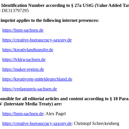
Identification Number according to § 27a UStG (Value Added Ta
:
DE313797295
 imprint applies to the following internet presences:
https://bpm-sachsen.de
https://creative-bureaucracy-saxony.de
https://kreativlandtransfer.de
https://lvkkwsachsen.de
https://maker-region.de
https://kreativorte-mitteldeutschland.de
https://verlagspreis-sachsen.de
onsible for all editorial articles and content according to § 18 Para
 (Interstate Media Treaty) are:
https://bpm-sachsen.de
: Alex Pagel
https://creative-bureaucracy-saxony.de
: Christopf Schreckenberg