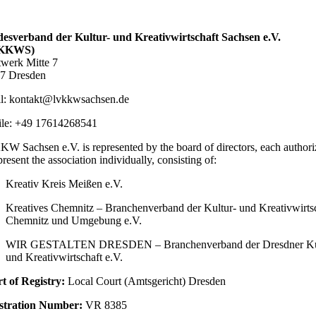
esverband der Kultur- und Kreativwirtschaft Sachsen e.V.
KKWS)
twerk Mitte 7
7 Dresden
l:
kontakt@lvkkwsachsen.de
le: +49 17614268541
W Sachsen e.V. is represented by the board of directors, each author
present the association individually, consisting of:
Kreativ Kreis Meißen e.V.
Kreatives Chemnitz – Branchenverband der Kultur- und Kreativwirts
Chemnitz und Umgebung e.V.
WIR GESTALTEN DRESDEN – Branchenverband der Dresdner Ku
und Kreativwirtschaft e.V.
t of Registry:
Local Court (Amtsgericht) Dresden
stration Number:
VR 8385