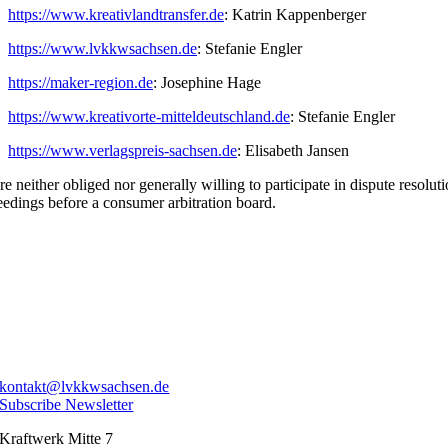
https://www.kreativlandtransfer.de
: Katrin Kappenberger
https://www.lvkkwsachsen.de
: Stefanie Engler
https://maker-region.de
: Josephine Hage
https://www.kreativorte-mitteldeutschland.de
: Stefanie Engler
https://www.verlagspreis-sachsen.de
: Elisabeth Jansen
e neither obliged nor generally willing to participate in dispute resolut
eedings before a consumer arbitration board.
kontakt@lvkkwsachsen.de
Subscribe Newsletter
Kraftwerk Mitte 7